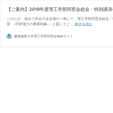
【ご案内】2019年度理工学部同窓会総会・特別講演
このたび、連合三田会大会会場の一角にて、理工学部同窓会総会・
【ご
望 –中部電力の事業戦略-」と題してご …
続きを読む
案
内】
慶應義塾大学理工学部同窓会Webサイト
2019
年
度
理
工
学
部
同
窓
会
総
会・
特
別