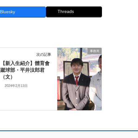
Threads
Bluesky
事務局
次の記事
【新入生紹介】體育會
蹴球部・平井汰郎君
（文）
2024年2月13日