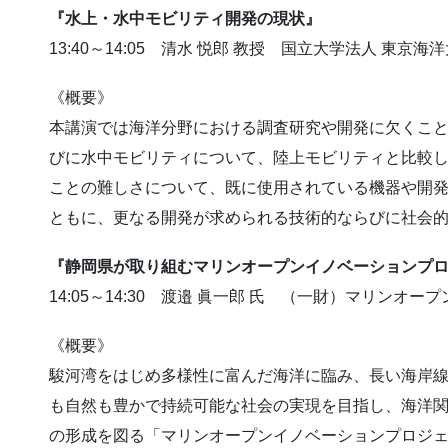
『水上・水中モビリティ開発の現状』
13:40～14:05 清水 悦郎 教授 国立大学法人 東京海
《概要》
本講演では海洋分野における調査研究や開発に欠くこ
びに水中モビリティについて、陸上モビリティと比較
ことの難しさについて、既に使用されている機器や開
ともに、更なる開発が求められる技術的ならびに社会
『静岡県が取り組むマリンオープンイノベーションプ
14:05～14:30 渡邉 眞一郎 氏 （一財）マリン
《概要》
駿河湾をはじめ多様性に富んだ海洋に臨み、長い海岸
も自然も豊かで持続可能な社会の実現を目指し、海洋
の形成を図る「マリンオープンイノベーションプロジ