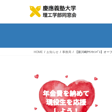
コ
ナ
ン
ビ
テ
ゲ
ン
ー
ツ
シ
へ
ョ
ス
ン
キ
に
ッ
移
HOME
お知らせ
事務局
【新川崎ﾀｳﾝｷｬﾝﾊﾟｽ
プ
動