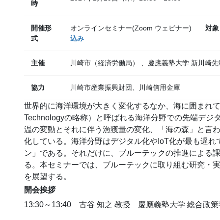
時
開催形
オンラインセミナー(Zoom ウェビナー)
対象
式
込み
主催
川崎市（経済労働局） 、慶應義塾大学 新川崎
協力
川崎市産業振興財団、川崎信用金庫
世界的に海洋環境が大きく変化するなか、海に囲まれてい
Technologyの略称）と呼ばれる海洋分野での先端
温の変動とそれに伴う漁獲量の変化、「海の森」と言
化している。海洋分野はデジタル化やIoT化が最も遅
ン」である。それだけに、ブルーテックの推進による
る。本セミナーでは、ブルーテックに取り組む研究・
を展望する。
開会挨拶
13:30～13:40 古谷 知之 教授 慶應義塾大学 総合政