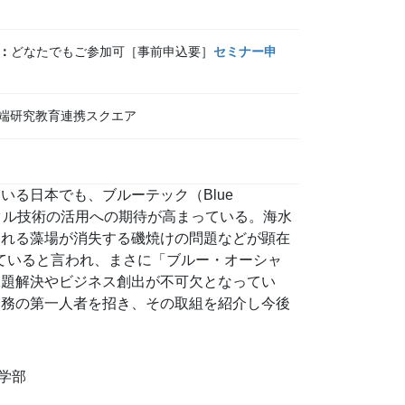
：
どなたでもご参加可［事前申込要］
セミナー申
先端研究教育連携スクエア
る日本でも、ブルーテック（Blue
デジタル技術の活用への期待が高まっている。海水
われる藻場が消失する磯焼けの問題などが顕在
れていると言われ、まさに「ブルー・オーシャ
課題解決やビジネス創出が不可欠となってい
実務の第一人者を招き、その取組を紹介し今後
策学部