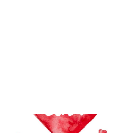
次の記事
【体育会ソッカー部】塩貝健人
君（法2年）海外へ NECナイメ
ヘン（オランダ）加入
2024年8月29日