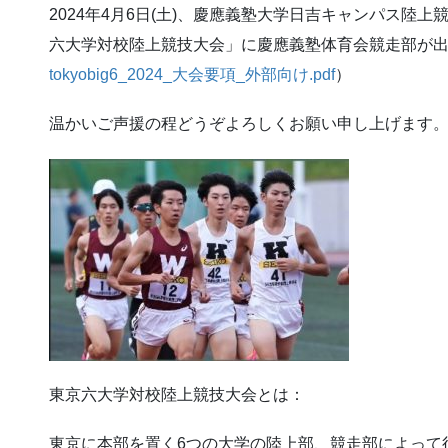
2024年4月6日(土)、慶應義塾大学日吉キャンパス陸上
六大学対校陸上競技大会」に慶應義塾体育会競走部が
tokyobig6_2024_大会要項_外部向け.pdf
）
温かいご声援の程どうぞよろしくお願い申し上げます
東京六大学対校陸上競技大会とは：
東京に本部を置く6つの大学の陸上部、競走部によって行