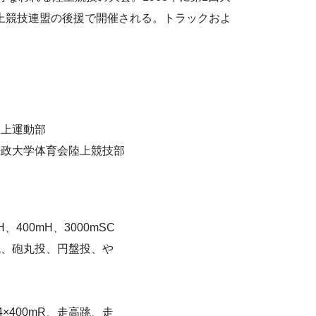
上競技連盟の後援で開催される。トラックおよ
。
陸上運動部
法政大学体育会陸上競技部
H、400mH、3000mSC
段跳、砲丸投、円盤投、や
、 4×400mR、走高跳、走