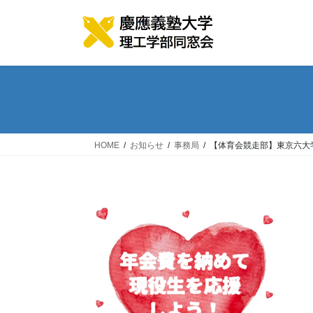
コ
ナ
ン
ビ
テ
ゲ
ン
ー
ツ
シ
へ
ョ
ス
ン
キ
に
ッ
移
HOME
お知らせ
事務局
【体育会競走部】東京六大
プ
動