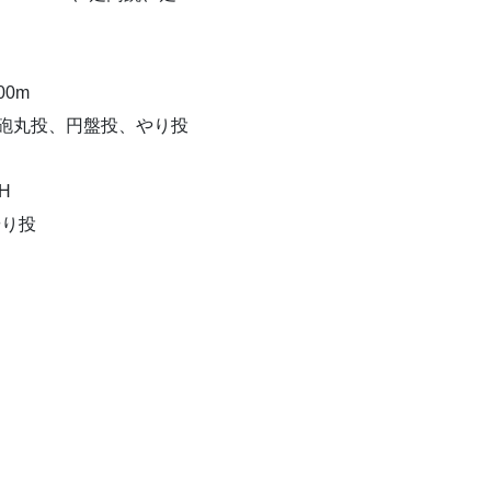
00m
跳、砲丸投、円盤投、やり投
H
やり投