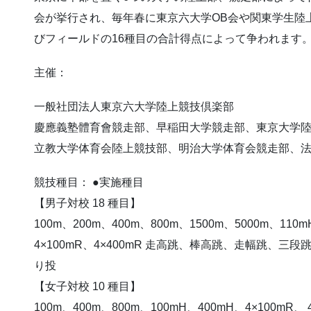
会が挙行され、毎年春に東京六大学OB会や関東学生陸
びフィールドの16種目の合計得点によって争われます
主催：
一般社団法人東京六大学陸上競技倶楽部
慶應義塾體育會競走部、早稲田大学競走部、東京大学
立教大学体育会陸上競技部、明治大学体育会競走部、
競技種目： ●実施種目
【男子対校 18 種目】
100m、200m、400m、800m、1500m、5000m、110m
4×100mR、4×400mR 走高跳、棒高跳、走幅跳、三
り投
【女子対校 10 種目】
100m、400m、800m、100mH、400mH、4×100mR