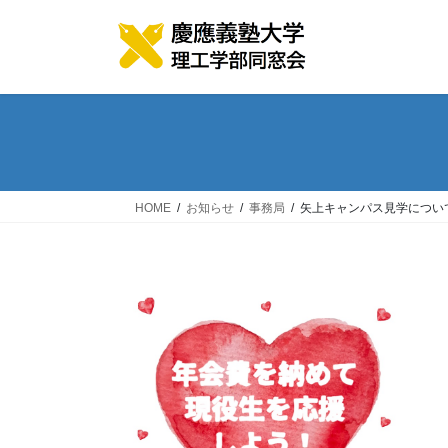
コ
ナ
ン
ビ
テ
ゲ
ン
ー
ツ
シ
へ
ョ
ス
ン
キ
に
ッ
移
HOME
お知らせ
事務局
矢上キャンパス見学につい
プ
動