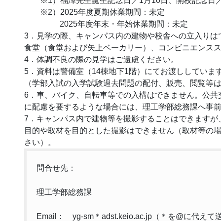
※1）福澤先生誕生記念日／1月10日、開校記念日／
※2）2025年度夏期休業期間：未定
2025年度年末・年始休業期間：未定
3．見学の際、キャンパス内の建物や校舎への立入りは
食堂（食堂および矢上ベーカリー）、コンビニエンス
4．体調不良の際の見学はご遠慮ください。
5．資料は警備室（14棟地下1階）にてお渡ししてい
（学部入試の入学試験過去問題の配付、販売、閲覧等
6．車、バイク、自転車等での入構はできません。公共
に配慮を要するような場合には、理工学部総務課へ事
7．キャンパス内で建物等を撮影することはできますが
目的や取材を目的とした撮影はできません（取材等の
さい）。
問合せ先：
理工学部総務課
Email： yg-sm＊adst.keio.ac.jp（＊を@に