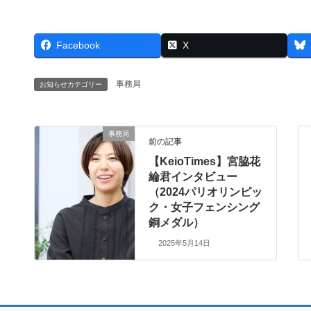
Facebook
X
事務局
お知らせカテゴリー
事務局
前の記事
【KeioTimes】宮脇花
綸君インタビュー
（2024パリオリンピッ
ク・女子フェンシング
銅メダル）
2025年5月14日