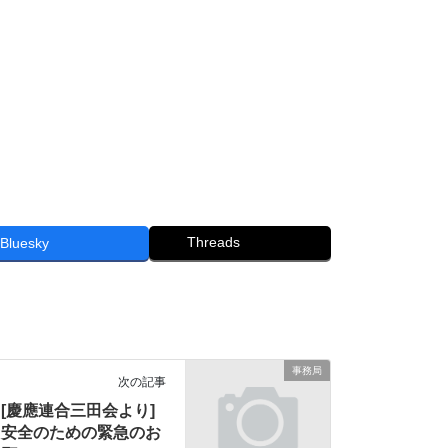
Threads
Bluesky
事務局
次の記事
[慶應連合三田会より]
安全のための緊急のお