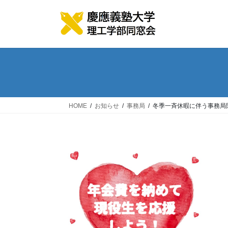
コ
ナ
ン
ビ
テ
ゲ
ン
ー
ツ
シ
へ
ョ
ス
ン
キ
に
ッ
移
HOME
お知らせ
事務局
冬季一斉休暇に伴う事務局
プ
動