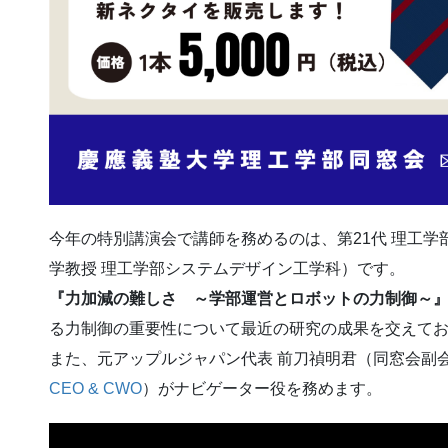
今年の特別講演会で講師を務めるのは、第21代 理工学
学教授 理工学部システムデザイン工学科）です。
『力加減の難しさ ～学部運営とロボットの力制御～
る力制御の重要性について最近の研究の成果を交えて
また、元アップルジャパン代表 前刀禎明君（同窓会副
CEO & CWO
）がナビゲーター役を務めます。