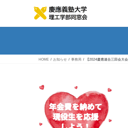
コ
ナ
ン
ビ
テ
ゲ
ン
ー
ツ
シ
へ
ョ
ス
ン
キ
に
ッ
移
HOME
お知らせ
事務局
【2024慶應連合三田会大
プ
動