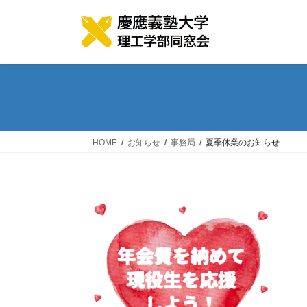
コ
ナ
ン
ビ
テ
ゲ
ン
ー
ツ
シ
へ
ョ
ス
ン
キ
に
ッ
移
HOME
お知らせ
事務局
夏季休業のお知らせ
プ
動