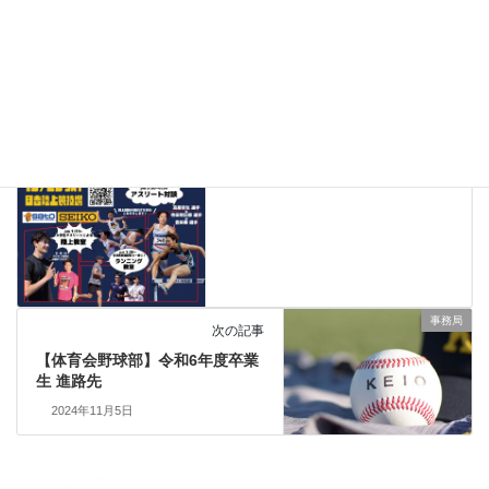
事務局
前の記事
第4回ALL KEIO陸上祭（10月26
日 日吉陸上競技場）
2024年10月24日
事務局
次の記事
【体育会野球部】令和6年度卒業
生 進路先
2024年11月5日