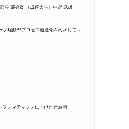
P部会 部会長 （成蹊大学）中野 武雄
ータ駆動型プロセス最適化をめざして～」
ンフォマティクスに向けた新展開」