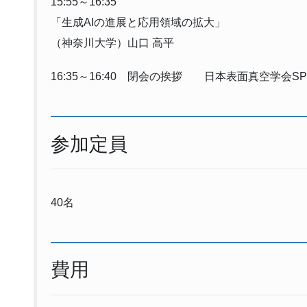
15:55～16:35
「生成AIの進展と応用領域の拡大」
（神奈川大学）山口 高平
16:35～16:40 閉会の挨拶 日本表面真空学会S
参加定員
40名
費用