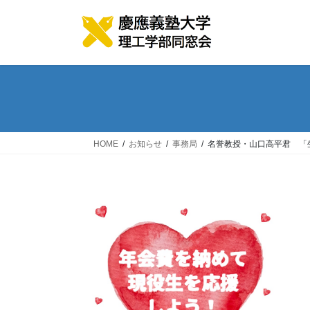
コ
ナ
ン
ビ
テ
ゲ
ン
ー
ツ
シ
へ
ョ
ス
ン
キ
に
ッ
移
HOME
お知らせ
事務局
名誉教授・山口高平君 「生
プ
動