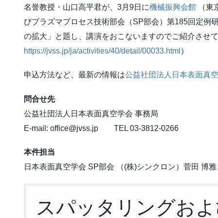
名誉教授・山口高平君が、3月9日に
機械振興会館
（東
びプラズマプロセス技術部会（SP部会）第185回定例
の拡大」と題し、講演をおこないますのでご紹介させ
https://jvss.jp/ja/activities/40/detail/00033.html
）
申込方法など、最新の情報は
公益社団法人日本表面真
問合せ先
公益社団法人日本表面真空学会 事務局
E-mail: office@jvss.jp TEL 03-3812-0266
本件担当
日本表面真空学会 SP部会 （(株)シンクロン）菅田 博
スパッタリングおよ