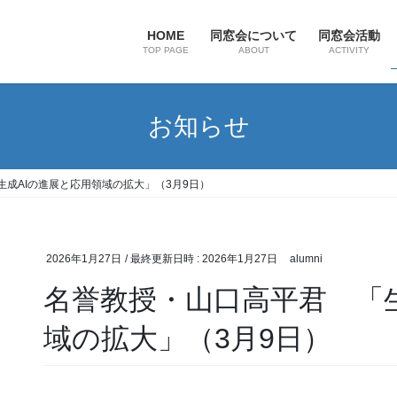
HOME
同窓会について
同窓会活動
TOP PAGE
ABOUT
ACTIVITY
お知らせ
成AIの進展と応用領域の拡大」（3月9日）
2026年1月27日
/ 最終更新日時 :
2026年1月27日
alumni
名誉教授・山口高平君 「生
域の拡大」（3月9日）