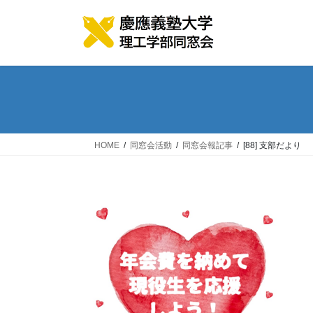
コ
ナ
ン
ビ
テ
ゲ
ン
ー
ツ
シ
へ
ョ
ス
ン
キ
に
ッ
移
HOME
同窓会活動
同窓会報記事
[88] 支部だより
プ
動