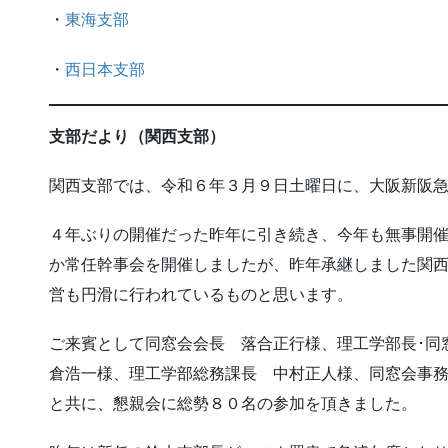
・
東海支部
・
西日本支部
支部だより（関西支部）
関西支部では、令和６年３月９日土曜日に、大阪新阪
４年ぶりの開催だった昨年に引き続き、今年も無事開
か常任幹事会を開催しましたが、昨年承継しました関
営も円滑に行われているものと思います。
ご来賓として同窓会会長 落合正行様、理工学部長･同
倉浩一様、理工学部総務課長 中村正人様、同窓会事
と共に、懇親会に総勢８０名の参加を頂きました。