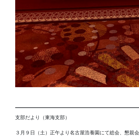
支部だより（東海支部）
３月９日（土）正午より名古屋浩養園にて総会、懇親