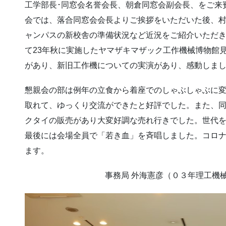
工学部長･同窓会名誉会長、朝倉同窓会副会長、をご来
会では、落合同窓会会長よりご挨拶をいただいた後、
ャンパスの新校舎の準備状況など近況をご紹介いただ
て23年秋に実施したヤマザキマザック工作機械博物館
があり、新旧工作機についての実演があり、感動しま
懇親会の部は例年の立食から着座でのしゃぶしゃぶに
取れて、ゆっくり交流ができたと好評でした。また、
クタイの販売があり大変好調な売れ行きでした。世代
最後には会場全員で「若き血」を斉唱しました。コロ
ます。
事務局 外海憲彦（０３年理工機