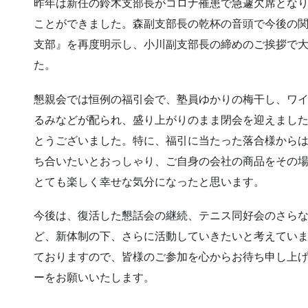
昨年は新任の鈴木支部長がコロナ罹患で急遽欠席とな
ことができました。森副支部長の乾杯の音頭で今後の
支部』を再度明示し、小川副支部長の締めのご挨拶で
た。
懇親会では恒例の福引会で、塾員ゆかりの梅干し、ワ
るみなどが配られ、盛り上がりのまま閉会を迎えまし
とうございました。特に、福引に当たった落合様から
ち合いたいとおっしゃり、ご自身の会社の商品をその
とても楽しく幸せな気分になったと思います。
今後は、復活した懇話会の継続、テニス同好会のさら
ど、新体制の下、さらに活動していきたいと考えてい
ておりますので、皆様のご参加を心からお待ち申し上
ーをお願いいたします。