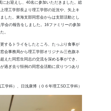
賓にお迎えし、40名に参加いただきました。総
村上理工学部長より理工学部の近況や、矢上キ
きました。東海支部同窓会からは支部活動とし
見学会の報告をしました。16ファミリーの参加
した。
変更するトライをしたところ、たっぷり食事が
同窓会事務局から理工学部オリジナル三色旗ネ
を超えた同窓生同志の交流を深める事ができ、
ナが過ぎ去り恒例の同窓会活動に戻りつつあり
械工学科）、日浅康博（０６年理工SD工学科）