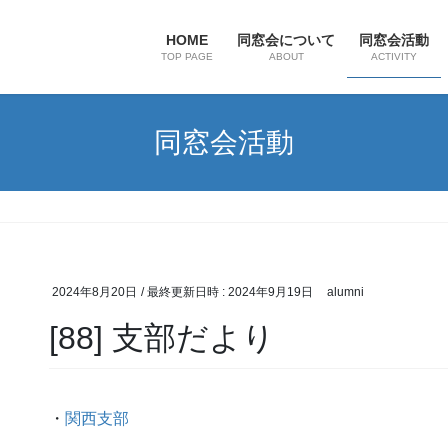
HOME
同窓会について
同窓会活動
TOP PAGE
ABOUT
ACTIVITY
同窓会活動
2024年8月20日
/ 最終更新日時 :
2024年9月19日
alumni
[88] 支部だより
・
関西支部