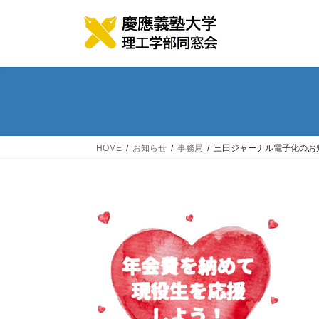
コ
ナ
ン
ビ
テ
ゲ
ン
ー
ツ
シ
へ
ョ
ス
ン
キ
に
ッ
移
HOME
お知らせ
事務局
三田ジャーナル電子化のお
プ
動