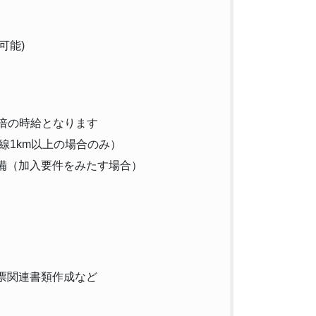
可能)
5倍の時給となります
線1km以上の場合のみ）
備（加入要件をみたす場合）
票関連書類作成など