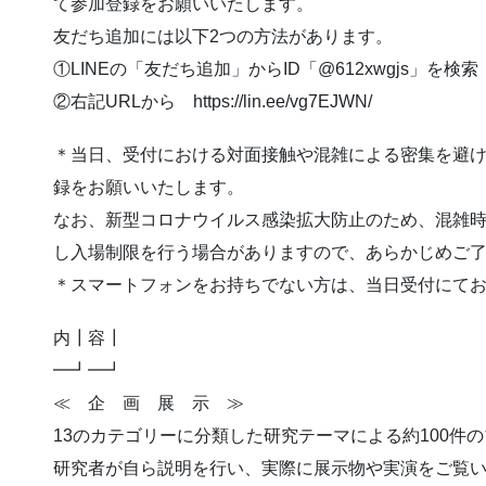
て参加登録をお願いいたします。
友だち追加には以下2つの方法があります。
①LINEの「友だち追加」からID「@612xwgjs」を検索
②右記URLから https://lin.ee/vg7EJWN/
＊当日、受付における対面接触や混雑による密集を避
録をお願いいたします。
なお、新型コロナウイルス感染拡大防止のため、混雑
し入場制限を行う場合がありますので、あらかじめご
＊スマートフォンをお持ちでない方は、当日受付にて
内┃容┃
━┛━┛
≪ 企 画 展 示 ≫
13のカテゴリーに分類した研究テーマによる約100件
研究者が自ら説明を行い、実際に展示物や実演をご覧