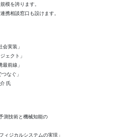
の規模を誇ります。
た連携相談窓口も設けます。
と社会実装」
プロジェクト」
連携最前線」
nでつなぐ」
介 氏
レア予測技術と機械知能の
バーフィジカルシステムの実現」