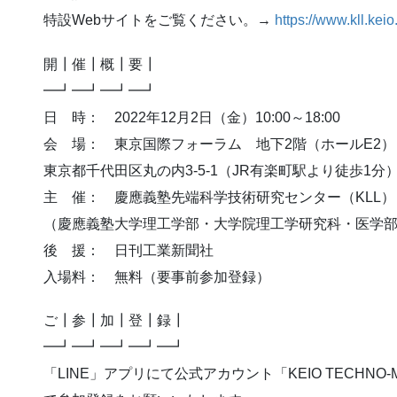
特設Webサイトをご覧ください。→
https://www.kll.keio
開┃催┃概┃要┃
━┛━┛━┛━┛
日 時： 2022年12月2日（金）10:00～18:00
会 場： 東京国際フォーラム 地下2階（ホールE2）
東京都千代田区丸の内3-5-1（JR有楽町駅より徒歩1分
主 催： 慶應義塾先端科学技術研究センター（KLL）
（慶應義塾大学理工学部・大学院理工学研究科・医学
後 援： 日刊工業新聞社
入場料： 無料（要事前参加登録）
ご┃参┃加┃登┃録┃
━┛━┛━┛━┛━┛
「LINE」アプリにて公式アカウント「KEIO TECHNO-