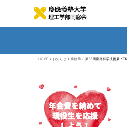
コ
ナ
ン
ビ
テ
ゲ
ン
ー
ツ
シ
へ
ョ
ス
ン
キ
に
ッ
移
HOME
お知らせ
事務局
第23回慶應科学技術展 KEIO 
プ
動