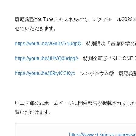
慶應義塾YouTubeチャンネルにて、テクノモール20
せていただきます。
https://youtu.be/vGnBV75ugpQ
特別講演「基礎科学と産業
https://youtu.be/jfHVQ0udpqA
特別企画②「KLL-ONE
https://youtu.be/j89tyKiSKyc
シンポジウム③「慶應義
理工学部公式ホームページに開催報告が掲載されまし
覧いただけます。
https://www.st.keio.ac.jp/news