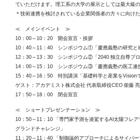
ていただけます。理工系の大学の展示としては最大級
＊技術連携を検討されている企業関係者の方々に向け
≪ メインイベント ≫
10：00～10：20 開会宣言・挨拶
10：40～11：40 シンポジウム①「慶應義塾の研究
12：30～13：30 シンポジウム②「2040 独立自尊
14：00～15：10 シンポジウム③「慶應義塾の医工
15：40～16：50 特別講演「基礎科学と産業をVisio
ゲスト：アカデミスト株式会社 代表取締役CEO 柴藤 亮
17：50～18：00 閉会宣言
≪ ショートプレゼンテーション ≫
10：50～11：10 「専門家予測を凌駕するAI太陽フ
グランドチャレンジ」
11：20～11：40 「制御論的アプローチによるサイ