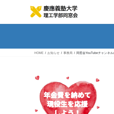
コ
ナ
ン
ビ
テ
ゲ
ン
ー
ツ
シ
へ
ョ
ス
ン
キ
に
ッ
移
HOME
お知らせ
事務局
同窓会YouTubeチャンネ
プ
動