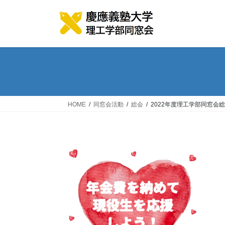
コ
ナ
ン
ビ
テ
ゲ
ン
ー
ツ
シ
へ
ョ
ス
ン
キ
に
ッ
移
HOME
同窓会活動
総会
2022年度理工学部同窓会
プ
動