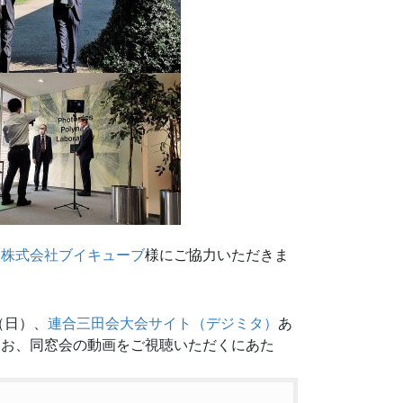
、
株式会社ブイキューブ
様にご協力いただきま
（日）、
連合三田会大会サイト（デジミタ）
あ
なお、同窓会の動画をご視聴いただくにあた